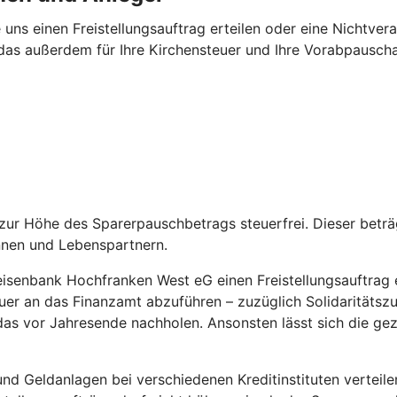
 uns einen Freistellungsauftrag erteilen oder eine Nichtv
das außerdem für Ihre Kirchensteuer und Ihre Vorabpauschal
is zur Höhe des Sparerpauschbetrags steuerfrei. Dieser bet
nnen und Lebenspartnern.
isenbank Hochfranken West eG einen Freistellungsauftrag ert
euer an das Finanzamt abzuführen – zuzüglich Solidaritätszu
e das vor Jahresende nachholen. Ansonsten lässt sich die g
d Geldanlagen bei verschiedenen Kreditinstituten verteile